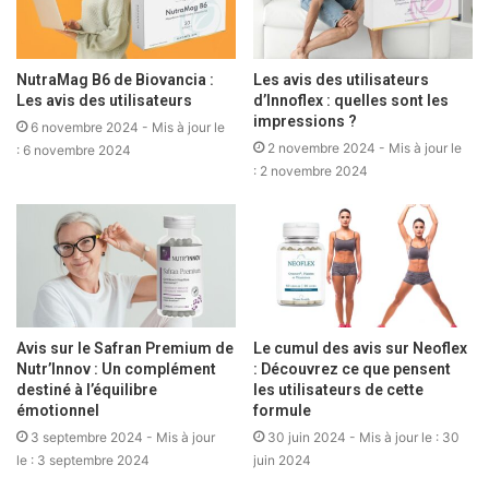
NutraMag B6 de Biovancia :
Les avis des utilisateurs
Les avis des utilisateurs
d’Innoflex : quelles sont les
impressions ?
6 novembre 2024
- Mis à jour le
2 novembre 2024
- Mis à jour le
: 6 novembre 2024
Promotion -25% + Livraison
: 2 novembre 2024
gratuit sur PROSTALIM XR - Durée
limitée - ACHETEZ MAINTENANT !
Sommaire
Avis sur le Safran Premium de
Le cumul des avis sur Neoflex
Nutr’Innov : Un complément
: Découvrez ce que pensent
Qu’est-ce que le complément
destiné à l’équilibre
les utilisateurs de cette
émotionnel
formule
alimentaire Prostalim XR de
3 septembre 2024
- Mis à jour
30 juin 2024
- Mis à jour le : 30
le : 3 septembre 2024
juin 2024
Biovancia ?