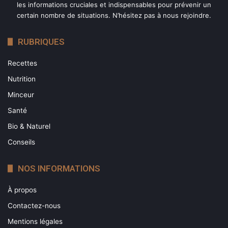
les informations cruciales et indispensables pour prévenir un
certain nombre de situations. N’hésitez pas à nous rejoindre.
RUBRIQUES
Recettes
Nutrition
Minceur
Santé
Bio & Naturel
Promotion -25% + Livraison
Conseils
gratuit sur PROSTALIM XR - Durée
limitée - ACHETEZ MAINTENANT !
NOS INFORMATIONS
À propos
Quelle est la composition de
Contactez-nous
Prostalim XR ?
Mentions légales