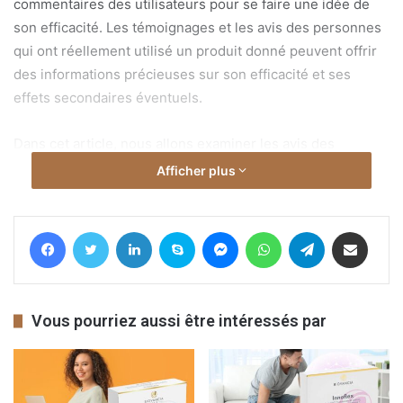
commentaires des utilisateurs pour se faire une idée de
son efficacité. Les témoignages et les avis des personnes
qui ont réellement utilisé un produit donné peuvent offrir
des informations précieuses sur son efficacité et ses
effets secondaires éventuels.
Dans cet article, nous allons examiner les avis des
utilisateurs sur Prostalim XR de Biovancia. Nous allons
Afficher plus
passer en revue les résultats qu’ils ont obtenus, les effets
secondaires qu’ils ont éventuellement éprouvés et leur
Facebook
Twitter
Linkedin
Skype
Messenger
WhatsApp
Telegram
Partager par email
opinion globale sur le produit.
Vous pourriez aussi être intéressés par